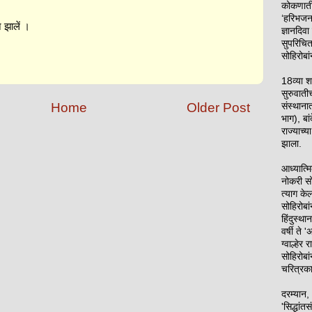
कोकणाती
‘हरिभजन
न झालें ।
ज्ञानदिवा
सुपरिचित
सोहिरोबां
18व्या श
सुरुवाती
Home
Older Post
संस्थाना
भाग), बां
राज्याच्या
झाला.
आध्यात्म
नोकरी सो
त्याग के
सोहिरोबा
हिंदुस्थ
वर्षी ते 
ग्वाल्हेर
सोहिरोबां
चरित्रका
दरम्यान, 
'सिद्धांतस