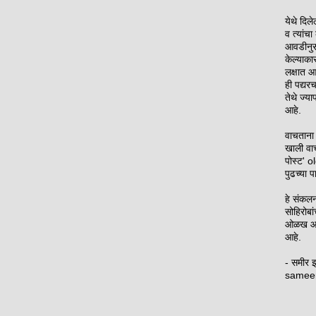
येथे दिल
व त्यांच
आवडीनुसा
केल्याका
लक्षात आ
ही पद्यर
तेथे ज्य
आहे.
वाचताना 
खाली वा
पोस्ट' o
पुढच्या 
हे संक
सोहिरोबां
ओळख आपण
आहे.
- समीर 
samee