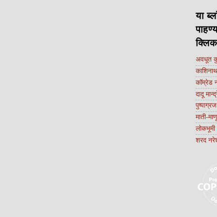
या ब्ल
पाहण्
क्लि
अवधूत 
काशिनाथ 
कॉम्रेड 
दादू मान्द
पुष्पाग्रज
माती-मा
लोकभूमी
शरद नरे