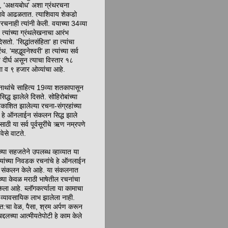
षरी', 'अक्षयबोध' अशा ग्रंथरचना
ा नावे आढळतात. त्याशिवाय शेकडो
यरचनाही त्यांनी केली. वयाच्या 34व्या
न त्यांच्या ग्रंथलेखनाचा आरंभ
सतो. 'सिद्धांतसंहिता' हा त्यांचा
थ. 'महद्भूवनेश्वरी' हा त्यांच्या सर्व
्ये दीर्घ असून त्याचा विस्तार १८
चा व ९ हजार ओव्यांचा आहे.
नाथांचे साहित्य 19व्या शतकापासून
सिद्ध झालेले दिसते. सोहिरोबांच्या
प्रकाशित झालेल्या रचना-संग्रहांच्या
न हे ऑनलाईन संकलन सिद्ध झाले
साठी या सर्व पूर्वसूरींचे ऋण नम्रपणे
वेसे वाटते.
च्या सहजतेने उपलब्ध व्हाव्यात या
े त्यांच्या निवडक रचनांचे हे ऑनलाईन
संकलन केले आहे. या संकलनात
ंच्या केवळ मराठी भाषेतील रचनांचा
ेला आहे. ब्लॉगकर्त्याला या कामाचा
व्यावसायिक लाभ झालेला नाही.
:चा वेळ, पैसा, श्रम अर्पण करून
बद्दलच्या आत्मीयतेपोटी हे काम केले