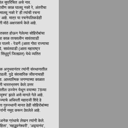
ल सुपरिचित असे नाव.
ावीण काळ घालवू नको रे, अंतरीचा
 मालवू नको रे’ ही त्यांची रचना
 आहे. मात्र या रचनेपलिकडेही
नी मोठे अक्षरकार्य केले आहे.
तकात होऊन गेलेल्या सोहिरोबांचा
चा काळ तत्कालीन सावंतवाडी
त पालये - पेडणें (आता गोवा राज्याचा
दे, सावंतवाडी (आता महाराष्ट्र
 सिंधुदुर्ग जिल्ह्यात) येथे व्यतित
िक अनुभवानंतर त्यांनी संस्थानातील
डली. पुढे संवसारिक जीवनाचाही
ला. आध्यात्मिक जगण्याच्या काळात
ंनी भारतभ्रमण केले.उत्तर
ानातील उज्जेन येथून वयाच्या 78व्या
'अदृश्य' झाले असे मानले गेले आहे.
 राज्याचे अधिपती महादजी शिंदे हे
ना गुरुस्थानी मानत हेही सोहिरोबांच्या
रांनी नमूद करून ठेवलेले आहे.
अनेक ग्रंथाचे लेखन त्यांनी केले.
ंहिता', 'महद्भुवनेश्‍वरी', 'अद्वयानंद',