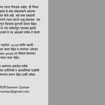
ेल्या रचना निवडक आहेत. ही निवड
ा क्रम हे काम संकलकाने आपल्या
र केले आहे. सर्व काम एकहाती
रणाने त्यात त्रुटी असू शकतात. त्या
णून दिल्यास दुरुस्ती करता येईल.
चना ज्या स्रोतातून उपलब्ध झाली,
ाप्रकारे हे पद आढळले तसेच ते घेतले
'स्क्रोल' scroll करीत खाली -
चत जाता येईल व त्यानंतर 'ओल्डर
lder posts वर क्लिक केल्यावर
पानावर जाता येईल.
लन आपणास आवडेल तसेच
च्या प्रतिभेची व आध्यात्मिक प्रज्ञेची
ास करून देईल अशी अपेक्षा
झांट्ये/Sameer Zantye
rzantye@gmail.com