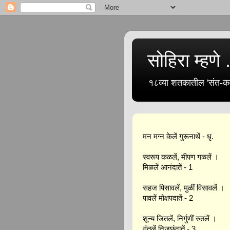
सोहिरा म्हणे .
१८व्या शतकातील 'संत-कव
मन मग्न केलें गुरूनाथें - धृ.
स्वरूप कळलें, मीपण गळलें ।
मिळलें आनंदातें - 1
सहज पिसावलें, मुळीं विसावलें ।
पावलें मोक्षपदातें - 2
शून्य जितलें, निर्गुणीं रुतलें ।
गुंतलें निजछंदातें - 3