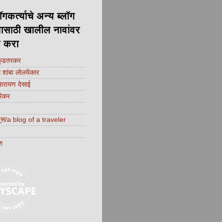
ॉगकर्त्याचे अन्य ब्लॉग
यासाठी खालील नावांवर
क करा
कुडतरकर
शांबा लोलयेंकार
नारायण देसाई
्रेकर
णूस/a blog of a traveler
श