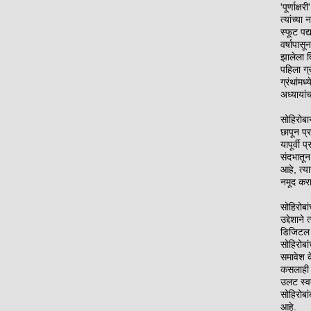
'पूर्णाक्
त्यांच्य
स्फूट पद्
वर्षापासू
झालेला दि
पहिला ग्रं
ग्रंथांमध
अध्यायां
सोहिरोबा
छापून प्र
यापूर्वी 
संदभातू
आहे, त्या
नमूद करा
सोहिरोबां
उद्देशान
डिजिटल 
सोहिरोबा
समावेश क
कसलाही 
उलट स्वत
सोहिरोबां
आहे.