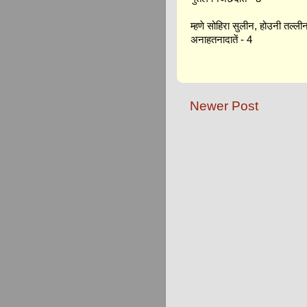
म्हणे सोहिरा सुलीन, होउनी तल्ली
अनाहतनादातें - 4
Newer Post