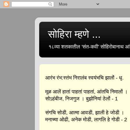
सोहिरा म्हणे ...
१८व्या शतकातील 'संत-कवी' सोहिरोबानाथ आंब
आरंभ रंभ:स्तंभ निरालंब स्वयंभचि झालों - धृ.
मूळ आलें हातां पाहतां पाहतां, आंतचि निमालों ।
सोऽहंबीज, निजगुज । बुझोनियां ठेलों - 1
संगचि सोडी, आत्मा आवडी, झाली हे जोडी ।
मनाच्या ओढी, अनेक मोडी, लागलि हे गोडी - 2