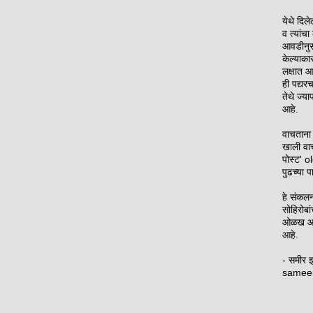
येथे दिल
व त्यांच
आवडीनुसा
केल्याका
लक्षात आ
ही पद्यर
तेथे ज्य
आहे.
वाचताना 
खाली वा
पोस्ट' o
पुढच्या 
हे संक
सोहिरोबां
ओळख आपण
आहे.
- समीर 
samee