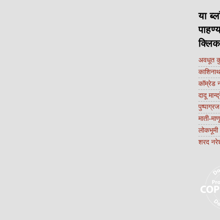
या ब्ल
पाहण्
क्लि
अवधूत 
काशिनाथ 
कॉम्रेड 
दादू मान्द
पुष्पाग्रज
माती-मा
लोकभूमी
शरद नरे