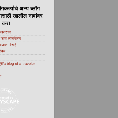
ॉगकर्त्याचे अन्य ब्लॉग
यासाठी खालील नावांवर
क करा
कुडतरकर
शांबा लोलयेंकार
नारायण देसाई
्रेकर
णूस/a blog of a traveler
श