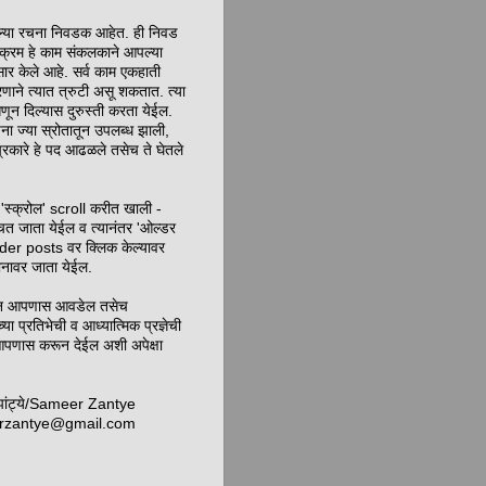
ेल्या रचना निवडक आहेत. ही निवड
ा क्रम हे काम संकलकाने आपल्या
र केले आहे. सर्व काम एकहाती
रणाने त्यात त्रुटी असू शकतात. त्या
णून दिल्यास दुरुस्ती करता येईल.
चना ज्या स्रोतातून उपलब्ध झाली,
ाप्रकारे हे पद आढळले तसेच ते घेतले
'स्क्रोल' scroll करीत खाली -
चत जाता येईल व त्यानंतर 'ओल्डर
lder posts वर क्लिक केल्यावर
पानावर जाता येईल.
लन आपणास आवडेल तसेच
च्या प्रतिभेची व आध्यात्मिक प्रज्ञेची
ास करून देईल अशी अपेक्षा
झांट्ये/Sameer Zantye
rzantye@gmail.com