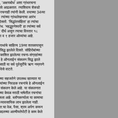
षरी', 'अक्षयबोध' अशा ग्रंथरचना
ा नावे आढळतात. त्याशिवाय शेकडो
यरचनाही त्यांनी केली. वयाच्या 34व्या
न त्यांच्या ग्रंथलेखनाचा आरंभ
सतो. 'सिद्धांतसंहिता' हा त्यांचा
थ. 'महद्भूवनेश्वरी' हा त्यांच्या सर्व
्ये दीर्घ असून त्याचा विस्तार १८
चा व ९ हजार ओव्यांचा आहे.
नाथांचे साहित्य 19व्या शतकापासून
सिद्ध झालेले दिसते. सोहिरोबांच्या
प्रकाशित झालेल्या रचना-संग्रहांच्या
न हे ऑनलाईन संकलन सिद्ध झाले
साठी या सर्व पूर्वसूरींचे ऋण नम्रपणे
वेसे वाटते.
च्या सहजतेने उपलब्ध व्हाव्यात या
े त्यांच्या निवडक रचनांचे हे ऑनलाईन
संकलन केले आहे. या संकलनात
ंच्या केवळ मराठी भाषेतील रचनांचा
ेला आहे. ब्लॉगकर्त्याला या कामाचा
व्यावसायिक लाभ झालेला नाही.
:चा वेळ, पैसा, श्रम अर्पण करून
बद्दलच्या आत्मीयतेपोटी हे काम केले