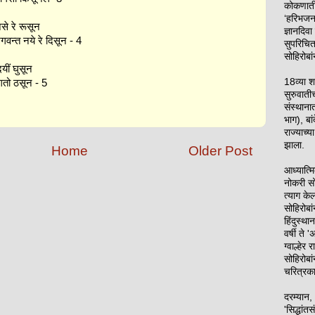
कोकणाती
‘हरिभजन
से रे रूसून
ज्ञानदिवा
गवन्त नये रे दिसून - 4
सुपरिचित
सोहिरोबां
दयीं घुसून
18व्या श
गतो ठसून - 5
सुरुवाती
संस्थाना
भाग), बां
राज्याच्या
झाला.
Home
Older Post
आध्यात्म
नोकरी सो
त्याग के
सोहिरोबा
हिंदुस्थ
वर्षी ते 
ग्वाल्हेर
सोहिरोबां
चरित्रका
दरम्यान, 
'सिद्धांतस