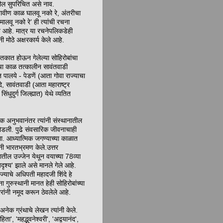
ल सुपरिचित असे नाव.
ावीण काळ घालवू नको रे, अंतरीचा
 मालवू नको रे’ ही त्यांची रचना
 आहे. मात्र या रचनेपलिकडेही
नी मोठे अक्षरकार्य केले आहे.
तकात होऊन गेलेल्या सोहिरोबांचा
चा काळ तत्कालीन सावंतवाडी
त पालये - पेडणें (आता गोवा राज्याचा
दे, सावंतवाडी (आता महाराष्ट्र
 सिंधुदुर्ग जिल्ह्यात) येथे व्यतित
िक अनुभवानंतर त्यांनी संस्थानातील
डली. पुढे संवसारिक जीवनाचाही
ला. आध्यात्मिक जगण्याच्या काळात
ंनी भारतभ्रमण केले.उत्तर
ानातील उज्जेन येथून वयाच्या 78व्या
'अदृश्य' झाले असे मानले गेले आहे.
 राज्याचे अधिपती महादजी शिंदे हे
ना गुरुस्थानी मानत हेही सोहिरोबांच्या
रांनी नमूद करून ठेवलेले आहे.
अनेक ग्रंथाचे लेखन त्यांनी केले.
ंहिता', 'महद्भुवनेश्‍वरी', 'अद्वयानंद',