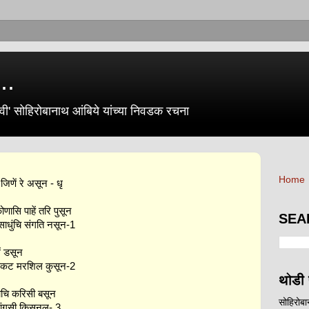
..
ी' सोहिरोबानाथ आंबिये यांच्या निवडक रचना
Home
जिणें रे असून - धृ
ोणासि पाहें तरि पुसून
SEA
 साधुंचि संगति नसून-1
ें डसून
ुकट मरशिल कुसून-2
थोडी 
ाचि करिसी बसून
सोहिरोब
टि सांगसी किसूनल- 3