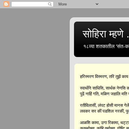
सोहिरा म्हणे .
१८व्या शतकातील 'संत-कव
हरिस्मरण विस्मरण, तरि तुझें काय 
स्वार्थनि साधिसि, सार्थक नेणसि क
पुढें नाहिं गति, मळिण जहालि मति
रतीविलासीं, लंपट होसी मानस गेल
लवकर सर कीं पडशिल नरकीं, फ
आळशि कामा, उगा रिकामा, थट्ट
कुकर्माच्या, कांहि वर्माच्या, गोष्