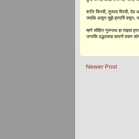
शरीर फिरवी, तुजला मिरवी, देव अ
जवळि असून तुझे ह्रदयिं वसून, भ
म्हणे सोहिरा गुरुनाथ हा माझ्या ह्र
जनासि उद्धरावया कारणें वचन सां
Newer Post