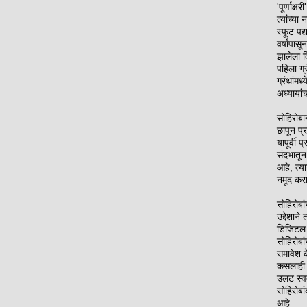
'पूर्णाक्
त्यांच्य
स्फूट पद्
वर्षापासू
झालेला दि
पहिला ग्रं
ग्रंथांमध
अध्यायां
सोहिरोबा
छापून प्र
यापूर्वी 
संदभातू
आहे, त्या
नमूद करा
सोहिरोबां
उद्देशान
डिजिटल 
सोहिरोबा
समावेश क
कसलाही 
उलट स्वत
सोहिरोबां
आहे.