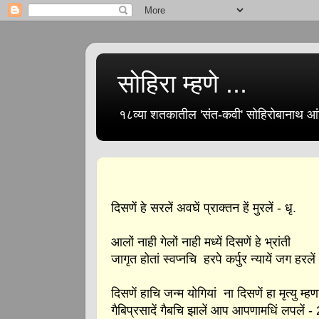
सोहिरा म्हणे ...
१८व्या शतकातील 'संत-कवी' सोहिरोबानाथ आंब
दिसणें हे सरलें
अवघें प्राक्तन हें मुरलें - धृ.
आलों नाही गेलों नाही
मध्यें दिसणें हे भ्रांती
जागृत होतां स्वप्नचि हरपे
कर्पुर न्यायें जग हरलें
दिसणें हाचि जन्म योगियां
ना दिसणें हा मृत्यु म्हण
गैबिप्रसादें गैबचि झालें
आप आपणामधिं लपलें - 