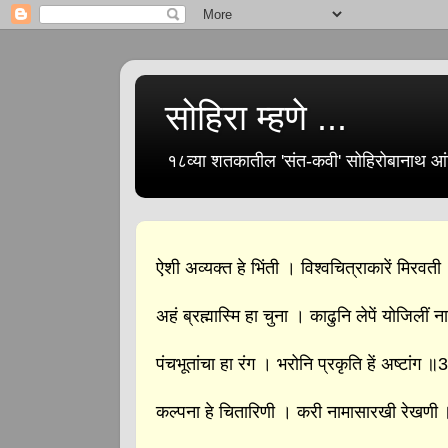
सोहिरा म्हणे ...
१८व्या शतकातील 'संत-कवी' सोहिरोबानाथ आंब
ऐशी अव्यक्त हे भिंती । विश्‍वचित्राकारें मिरव
अहं ब्रह्मास्मि हा चुना । काढुनि लेपें योजिलीं
पंचभूतांचा हा रंग । भरोनि प्रकृति हें अष्टांग ॥
कल्पना हे चितारिणी । करी नामासारखी रेखणी